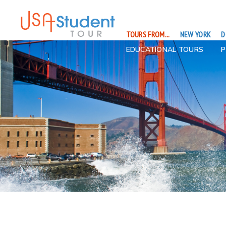
TOURS FROM...
NEW YORK
D
EDUCATIONAL TOURS
P