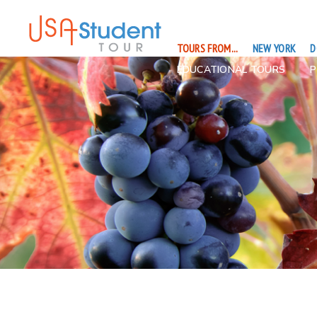
TOURS FROM...
NEW YORK
D
EDUCATIONAL TOURS
P