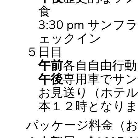
食
3:30 pm サ
ェックイン
５日目
午前
各自自由行動
午後
専用車でサ
お見送り（ホテ
本１２時となりま
パッケージ料金（お