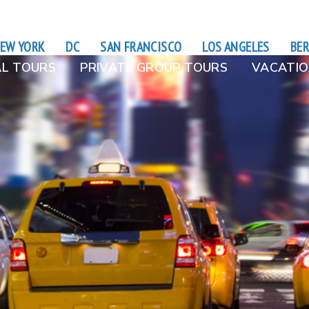
EW YORK
DC
SAN FRANCISCO
LOS ANGELES
BER
L TOURS
PRIVATE GROUP TOURS
VACATIO