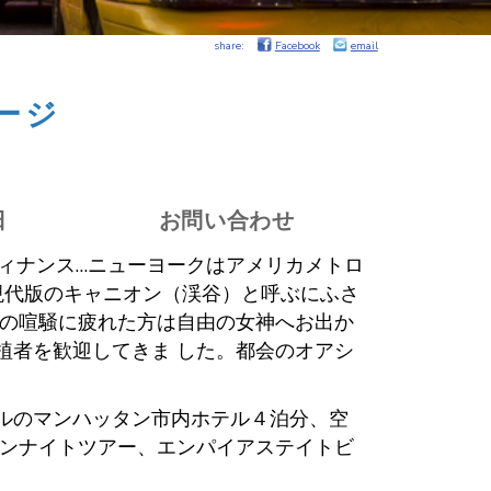
share:
Facebook
email
ージ
日
お問い合わせ
、フィナンス…ニューヨークはアメリカメトロ
現代版のキャニオン（渓谷）と呼ぶにふさ
ンの喧騒に疲れた方は自由の女神へお出か
植者を歓迎してきま した。都会のオアシ
ルのマンハッタン市内ホテル４泊分、空
タンナイトツアー、エンパイアステイトビ