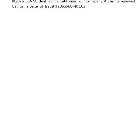
©2026 USA Student Tour, a California Tour Company. All rights reserved
California Seller of Travel #2065568-40 163