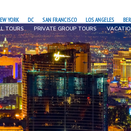
EW YORK
DC
SAN FRANCISCO
LOS ANGELES
BER
L TOURS
PRIVATE GROUP TOURS
VACATIO